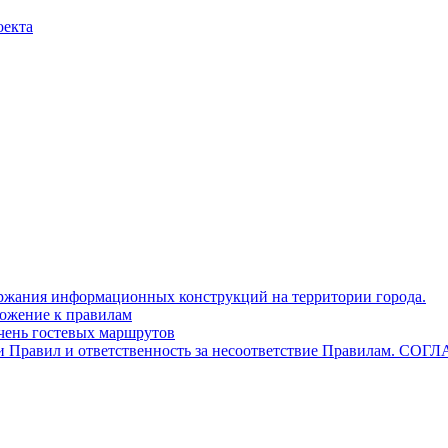
оекта
ержания информационных конструкций на территории города.
ложение к правилам
ь гостевых маршрутов
ями Правил и ответственность за несоответствие Правилам. 