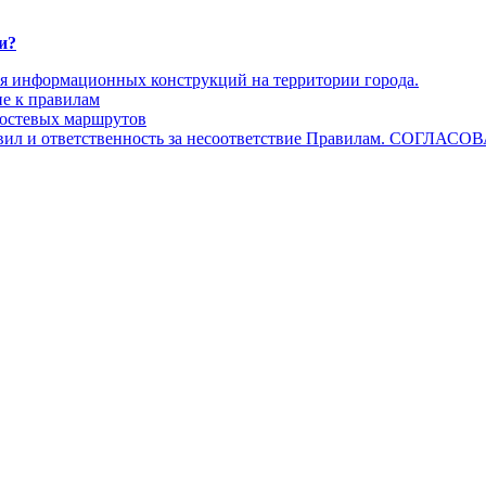
и?
ия информационных конструкций на территории города.
ие к правилам
тевых маршрутов
авил и ответственность за несоответствие Правилам. СОГЛАС