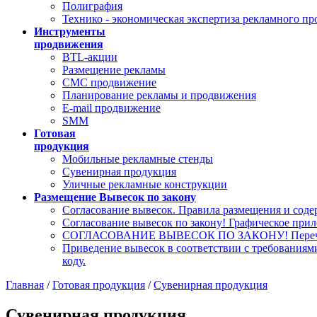
Полиграфия
Технико - экономическая экспертиза рекламного пр
Инструменты
продвижения
BTL-акции
Размещение рекламы
СМС продвижение
Планирование рекламы и продвижения
E-mail продвижение
SMM
Готовая
продукция
Мобильные рекламные стенды
Сувенирная продукция
Уличные рекламные конструкции
Размещение Вывесок по закону
Согласование вывесок. Правила размещения и сод
Согласование вывесок по закону! Графическое при
СОГЛАСОВАНИЕ ВЫВЕСОК ПО ЗАКОНУ! Перечен
Приведение вывесок в соответствии с требовани
коду.
Главная
/
Готовая продукция
/
Сувенирная продукция
Сувенирная продукция